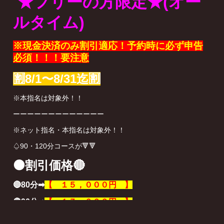
★フリーの方限定★(オー
ルタイム)
※現金決済のみ割引適応！予約時に必ず申告
必須！！！要注意
🈹8/1〜8/31迄🈹
※本指名は対象外！！
ーーーーーーーーーーーーー
※ネット指名・本指名は対象外！！
♤90・120分コースが🔻🔻
⚫️割引価格🔴
🔴80分➡
【 １５，０００円 】
🔴90分➡
【 １７，０００円 】
🔴120分➡
【 ２１，０００円 】