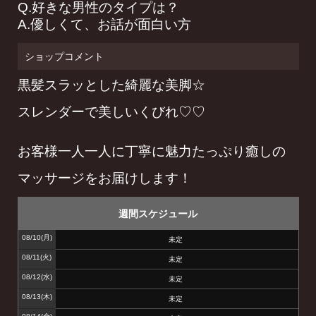
Q.好きな男性のタイプは？
A.優しくて、お話が面白い方
ショップコメント
黒髪スラッとした綺麗な美脚☆
スレンダーで美しいくびれ♡♡
お客様一人一人に丁寧に魅力たっぷり癒しの
マッサージをお届けします！
週間スケジュール
08/10
(月)
未定
08/11
(火)
未定
08/12
(水)
未定
08/13
(木)
未定